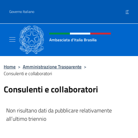
Salta al contenuto
IT
Governo Italiano
Intestazione sito, social e menù
Ambasciata d'Italia Brasilia
Il sito ufficiale dell'Ambasciata d'Italia Brasil
Home
>
Amministrazione Trasparente
>
Consulenti e collaboratori
Consulenti e collaboratori
Non risultano dati da pubblicare relativamente
all’ultimo triennio