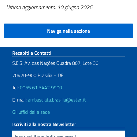
Ultimo
aggiornamento: 10 giugno 2026
Naviga nella sezione
Sezione footer
Recapiti e Contatti
S.E.S. Av. das Nações Quadra 807, Lote 30
70420-900 Brasilia – DF
Tel:
0055 61 3442 9900
E-mail:
ambasciata.brasilia@esteri.it
Gli uffici della sede
Iscriviti alla nostra Newsletter
Inserisci la tua email