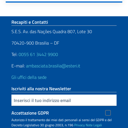
Paginazione
Sezione footer
Recapiti e Contatti
S.E.S. Av. das Nações Quadra 807, Lote 30
70420-900 Brasilia – DF
Tel:
0055 61 3442 9900
E-mail:
ambasciata.brasilia@esteri.it
Gli uffici della sede
Iscriviti alla nostra Newsletter
Inserisci la tua email
Accettazione GDPR
Autorizzo il trattamento dei miei dati personali ai sensi del GDPR e del
Decreto Legislativo 30 giugno 2003, n.196
Privacy
Note Legali