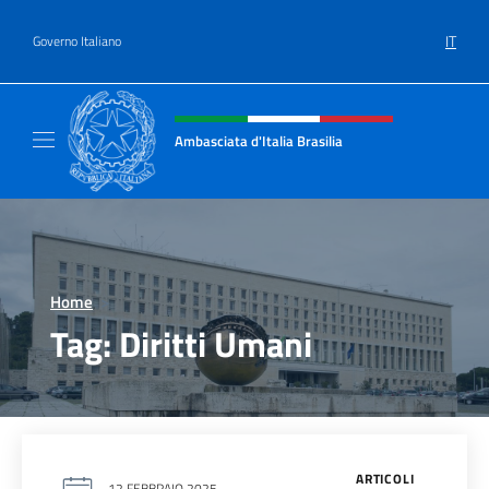
Salta al contenuto
IT
Governo Italiano
Intestazione sito, social e menù
Ambasciata d'Italia Brasilia
Il sito ufficiale dell'Ambasciata d'Italia Brasil
Home
>
Tag:
Diritti Umani
ARTICOLI
12 FEBBRAIO 2025