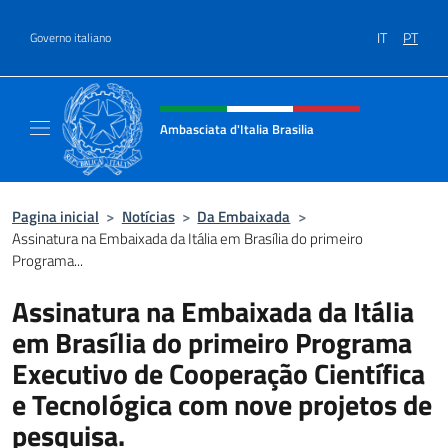
Ir para o conteúdo
IT
PT
Governo italiano
Site, social e cabeçalho do menu
Ambasciata d'Italia Brasilia
Il sito ufficiale dell'Ambasciata d'Italia Brasil
Pagina inicial
>
Notícias
>
Da Embaixada
>
Assinatura na Embaixada da Itália em Brasília do primeiro
Programa...
Assinatura na Embaixada da Itália
em Brasília do primeiro Programa
Executivo de Cooperação Científica
e Tecnológica com nove projetos de
pesquisa.