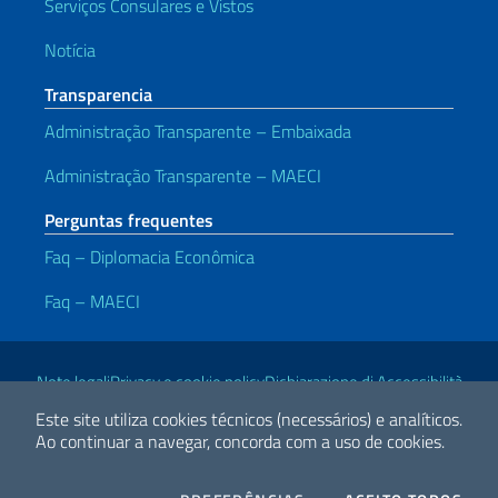
Serviços Consulares e Vistos
Notícia
Transparencia
Administração Transparente – Embaixada
Administração Transparente – MAECI
Perguntas frequentes
Faq – Diplomacia Econômica
Faq – MAECI
Links Úteis
Note legali
Privacy e cookie policy
Dichiarazione di Accessibilità
Este site utiliza cookies técnicos (necessários) e analíticos.
Ao continuar a navegar, concorda com a uso de cookies.
2026 Direitos Autorais Ministério das Relações Exteriores e
Cooperação Internacional