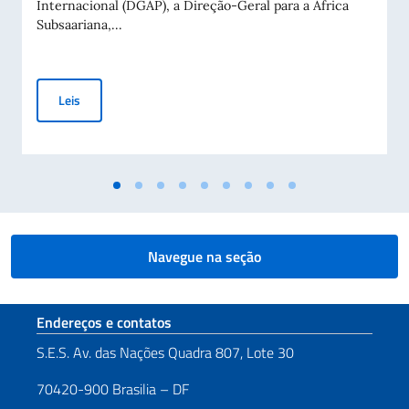
Internacional (DGAP), a Direção-Geral para a África
Subsaariana,...
Aviso Público para a Concessão de Contribuições a Entidade
Leis
Navegue na seção
Seção de rodapé
Endereços e contatos
S.E.S. Av. das Nações Quadra 807, Lote 30
70420-900 Brasilia – DF