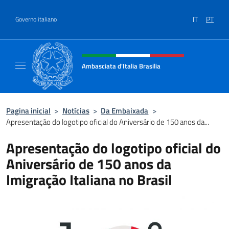
Ir para o conteúdo
IT
PT
Governo italiano
Site, social e cabeçalho do menu
Ambasciata d'Italia Brasilia
Il sito ufficiale dell'Ambasciata d'Italia Brasil
Pagina inicial
>
Notícias
>
Da Embaixada
>
Apresentação do logotipo oficial do Aniversário de 150 anos da...
Apresentação do logotipo oficial do
Aniversário de 150 anos da
Imigração Italiana no Brasil