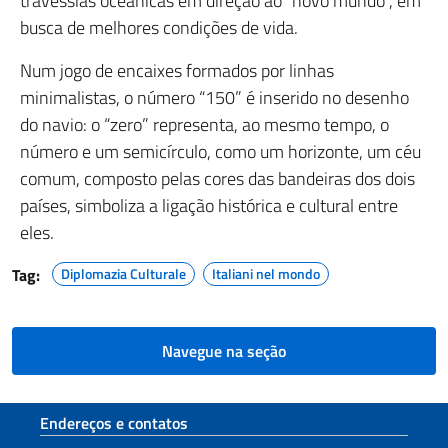
travessias oceânicas em direção ao “novo mundo”, em
busca de melhores condições de vida.
Num jogo de encaixes formados por linhas
minimalistas, o número “150” é inserido no desenho
do navio: o “zero” representa, ao mesmo tempo, o
número e um semicírculo, como um horizonte, um céu
comum, composto pelas cores das bandeiras dos dois
países, simboliza a ligação histórica e cultural entre
eles.
Tag:
Diplomazia Culturale
Italiani nel mondo
Navegue na seção
Seção de rodapé
Endereços e contatos