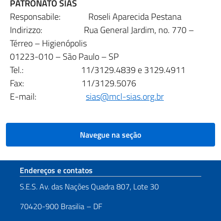
PATRONATO SIAS
Responsabile: Roseli Aparecida Pestana
Indirizzo: Rua General Jardim, no. 770 –
Térreo – Higienópolis
01223-010 – São Paulo – SP
Tel.: 11/3129.4839 e 3129.4911
Fax: 11/3129.5076
E-mail:
sias@mcl-sias.org.br
Navegue na seção
Seção de rodapé
Endereços e contatos
S.E.S. Av. das Nações Quadra 807, Lote 30
70420-900 Brasilia – DF