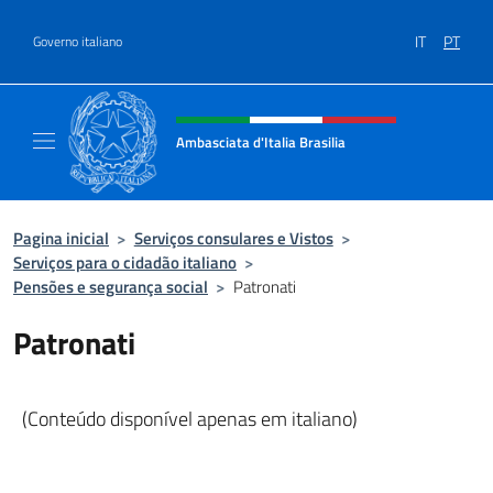
Ir para o conteúdo
IT
PT
Governo italiano
Site, social e cabeçalho do menu
Ambasciata d'Italia Brasilia
Il sito ufficiale dell'Ambasciata d'Italia Brasil
Pagina inicial
>
Serviços consulares e Vistos
>
Serviços para o cidadão italiano
>
Pensões e segurança social
>
Patronati
Patronati
(Conteúdo disponível apenas em italiano)