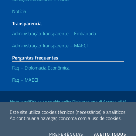
Notícia
Transparencia
Administração Transparente – Embaixada
Administração Transparente – MAECI
Perguntas frequentes
Faq – Diplomacia Econômica
Faq – MAECI
Links Úteis
Note legali
Privacy e cookie policy
Dichiarazione di Accessibilità
Este site utiliza cookies técnicos (necessários) e analíticos.
Ao continuar a navegar, concorda com a uso de cookies.
2026 Direitos Autorais Ministério das Relações Exteriores e
Cooperação Internacional
COOKIES
I CO
PREFERÊNCIAS
ACEITO TODOS