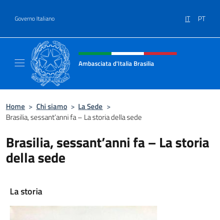
Salta al contenuto
IT
PT
Governo Italiano
Intestazione sito, social e menù
Ambasciata d'Italia Brasilia
Il sito ufficiale dell'Ambasciata d'Italia Brasil
Home
>
Chi siamo
>
La Sede
>
Brasilia, sessant’anni fa – La storia della sede
Brasilia, sessant’anni fa – La storia
della sede
La storia