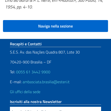
Lina Bo Bardi & P. L. Nervi, em «Habitat», São Paulo, 14,
1954, pp. 4-10.
Naviga nella sezione
Sezione footer
Recapiti e Contatti
S.E.S. Av. das Nações Quadra 807, Lote 30
70420-900 Brasilia – DF
Tel:
0055 61 3442 9900
E-mail:
ambasciata.brasilia@esteri.it
Gli uffici della sede
Iscriviti alla nostra Newsletter