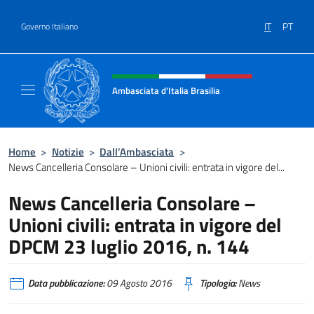
Salta al contenuto
IT
PT
Governo Italiano
Intestazione sito, social e menù
Ambasciata d'Italia Brasilia
Il sito ufficiale dell'Ambasciata d'Italia Brasil
Home
>
Notizie
>
Dall’Ambasciata
>
News Cancelleria Consolare – Unioni civili: entrata in vigore del...
News Cancelleria Consolare –
Unioni civili: entrata in vigore del
DPCM 23 luglio 2016, n. 144
Data pubblicazione:
09 Agosto 2016
Tipologia:
News