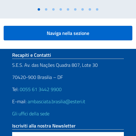
Naviga nella sezione
Sezione footer
Recapiti e Contatti
S.E.S. Av. das Nações Quadra 807, Lote 30
70420-900 Brasilia – DF
Tel:
0055 61 3442 9900
E-mail:
ambasciata.brasilia@esteri.it
Gli uffici della sede
Iscriviti alla nostra Newsletter