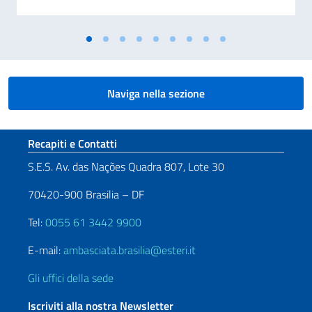
Naviga nella sezione
Sezione footer
Recapiti e Contatti
S.E.S. Av. das Nações Quadra 807, Lote 30
70420-900 Brasilia – DF
Tel:
0055 61 3442 9900
E-mail:
ambasciata.brasilia@esteri.it
Gli uffici della sede
Iscriviti alla nostra Newsletter