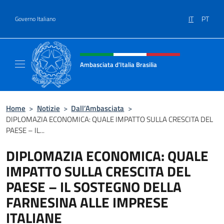
Salta al contenuto
IT
PT
Governo Italiano
Intestazione sito, social e menù
Ambasciata d'Italia Brasilia
Il sito ufficiale dell'Ambasciata d'Italia Brasil
Home
>
Notizie
>
Dall’Ambasciata
>
DIPLOMAZIA ECONOMICA: QUALE IMPATTO SULLA CRESCITA DEL
PAESE – IL...
DIPLOMAZIA ECONOMICA: QUALE
IMPATTO SULLA CRESCITA DEL
PAESE – IL SOSTEGNO DELLA
FARNESINA ALLE IMPRESE
ITALIANE