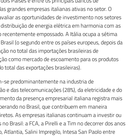
ois Países e entre os principais bancos de
das grandes empresas italianas ativas no setor. O
 avaliar as oportunidades de investimento nos setores
 distribuição de energia elétrica em harmonia com as
o recentemente empossado. A Itália ocupa a sétima
Brasil (o segundo entre os países europeus, depois da
ão no total das importações brasileiras de
ição como mercado de escoamento para os produtos
do total das exportações brasileiras).
am-se predominantemente na industria de
o e das telecomunicações (28%), da eletricidade e do
tamento da presença empresarial italiana registra mais
 operando no Brasil, que contribuem em maneira
diretos. As empresas italianas continuam a investir ou
o Brasil: a FCA, a Pirelli e a Tim no decorrer dos anos
tlantia, Salini Impregilo, Intesa San Paolo entre