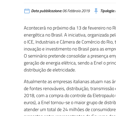
Data pubblicazione:
06 Febbraio 2019
Tipologia:
Acontecerá no próximo dia 13 de fevereiro no Rio
energética no Brasil. A iniciativa, organizada p
o ICE, Industriais e Câmera de Comércio do Rio,
inovação e investimento no Brasil para as empre
O seminário pretende consolidar a presença empr
geração de energia elétrica, sendo a Enel o princ
distribuição de eletricidade.
Atualmente as empresas italianas atuam nas áre
de fontes renováveis, distribuição, transmissão 
2018, com a compra do controle da Eletropaulo
euros), a Enel tornou-se o maior grupo de distri
atender um total de 24 milhões de consumidores