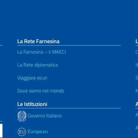
La Rete Farnesina
L
La Farnesina – il MAECI
C
La Rete diplomatica
I
Viaggiare sicuri
S
Dove siamo nel mondo
N
Le Istituzioni
A
Governo Italiano
A
Europa.eu