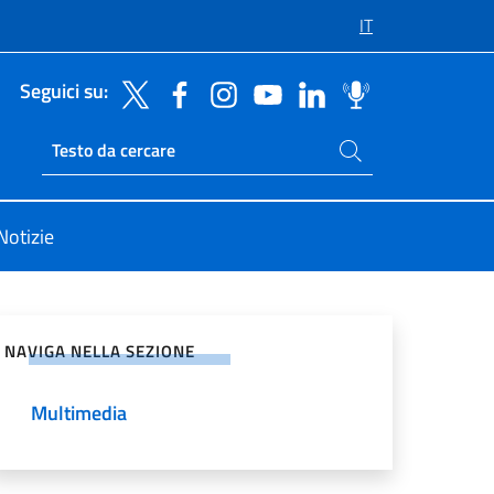
IT
Seguici su:
Cerca nel sito
Ricerca sito live
Notizie
vidi sui Social Network
NAVIGA NELLA SEZIONE
Multimedia