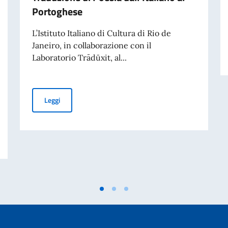
Portoghese
L’Istituto Italiano di Cultura di Rio de
Janeiro, in collaborazione con il
Laboratorio Trādūxit, al...
Terza edizione di ‘M’Illumino / D’Immenso’, Premio Inter
Leggi
ivati per finalità di mantenimento della pace e della sicurezza internazionale 