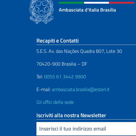
Ambasciata d'Italia Brasilia
Sezione footer
Recapiti e Contatti
S.E.S. Av. das Nações Quadra 807, Lote 30
70420-900 Brasilia – DF
Tel:
0055 61 3442 9900
E-mail:
ambasciata.brasilia@esteri.it
Gli uffici della sede
Iscriviti alla nostra Newsletter
Inserisci la tua email