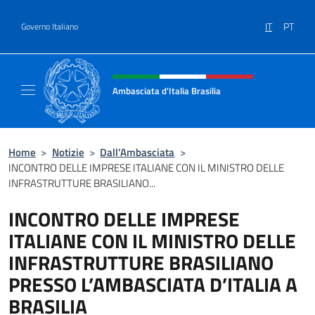
Salta al contenuto
IT
PT
Governo Italiano
Intestazione sito, social e menù
Ambasciata d'Italia Brasilia
Il sito ufficiale dell'Ambasciata d'Italia Brasil
Home
>
Notizie
>
Dall’Ambasciata
>
INCONTRO DELLE IMPRESE ITALIANE CON IL MINISTRO DELLE
INFRASTRUTTURE BRASILIANO...
INCONTRO DELLE IMPRESE
ITALIANE CON IL MINISTRO DELLE
INFRASTRUTTURE BRASILIANO
PRESSO L’AMBASCIATA D’ITALIA A
BRASILIA