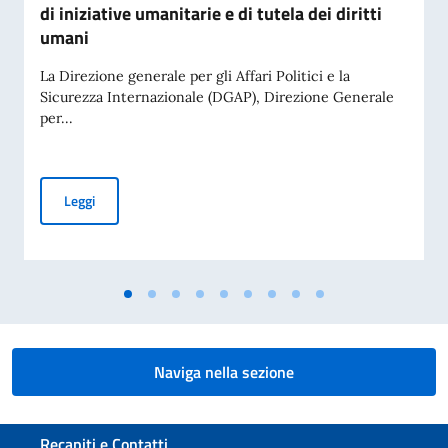
di iniziative umanitarie e di tutela dei diritti
umani
La Direzione generale per gli Affari Politici e la
Sicurezza Internazionale (DGAP), Direzione Generale
per...
Avviso di pubblicità per contributi a soggetti privati per fin
Leggi
Naviga nella sezione
Sezione footer
Recapiti e Contatti