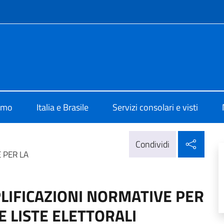
e menù
lia Brasilia
iamo
Italia e Brasile
Servizi consolari e visti
Condi
Condividi
 PER LA
PLIFICAZIONI NORMATIVE PER
 LISTE ELETTORALI