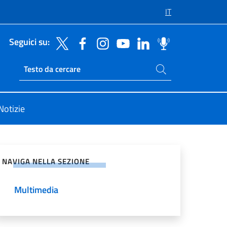
IT
Seguici su:
Cerca nel sito
Ricerca sito live
Notizie
vidi sui Social Network
NAVIGA NELLA SEZIONE
Multimedia