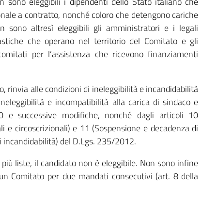
n sono eleggibili i dipendenti dello Stato italiano che
rsonale a contratto, nonché coloro che detengono cariche
Non sono altresì eleggibili gli amministratori e i legali
lastiche che operano nel territorio del Comitato e gli
comitati per l’assistenza che ricevono finanziamenti
 rinvia alle condizioni di ineleggibilità e incandidabilità
(Ineleggibilità e incompatibilità alla carica di sindaco e
0 e successive modifiche, nonché dagli articoli 10
nali e circoscrizionali) e 11 (Sospensione e decadenza di
di incandidabilità) del D.Lgs. 235/2012.
 più liste, il candidato non è eleggibile. Non sono infine
 un Comitato per due mandati consecutivi (art. 8 della