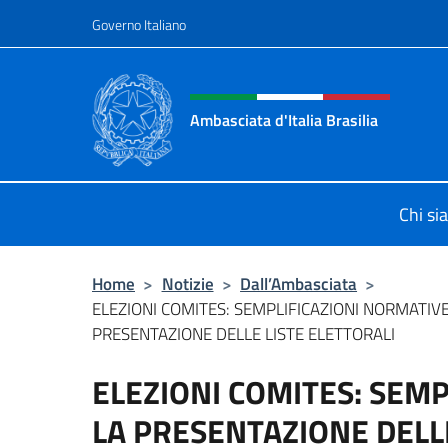
Salta al contenuto
Governo Italiano
Intestazione sito, social 
Ambasciata d'Italia Brasilia
Il sito ufficiale dell'Ambasciata d'Ita
Chi s
Home
>
Notizie
>
Dall’Ambasciata
>
ELEZIONI COMITES: SEMPLIFICAZIONI NORMATIVE
PRESENTAZIONE DELLE LISTE ELETTORALI
ELEZIONI COMITES: SEM
LA PRESENTAZIONE DELLE