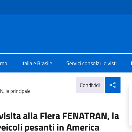
e menù
lia Brasilia
iamo
Italia e Brasile
Servizi consolari e visti
Condi
Condividi
N, la principale
 visita alla Fiera FENATRAN, la
veicoli pesanti in America