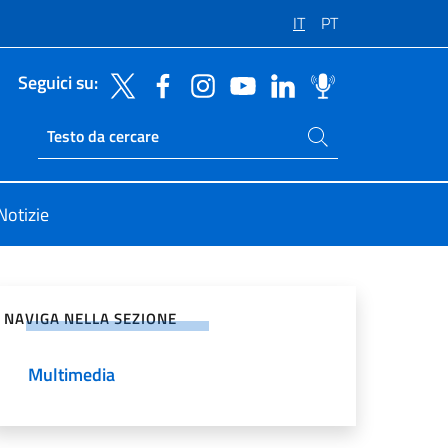
IT
PT
Seguici su:
Cerca nel sito
Ricerca sito live
Notizie
vidi sui Social Network
NAVIGA NELLA SEZIONE
Multimedia