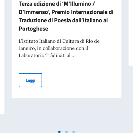
Terza edizione di ‘M’Illumino /
D’Immenso’, Premio Internazionale di
Traduzione di Poesia dall’Italiano al
Portoghese
L’Istituto Italiano di Cultura di Rio de
Janeiro, in collaborazione con il
Laboratorio Trādūxit, al...
Terza edizione di ‘M’Illumino / D’Immenso’, Premio Inter
Leggi
ivati per finalità di mantenimento della pace e della sicurezza internazionale 