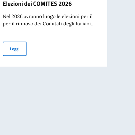
Elezioni dei COMITES 2026
Cessa
d’ide
Nel 2026 avranno luogo le elezioni per il
agos
per il rinnovo dei Comitati degli Italiani...
A part
cartac
Elezioni dei COMITES 2026
Leggi
Leg
nazionale di Traduzione di Poesia dall’Italiano al Portoghese
e di attuazione di iniziative umanitarie e di tutela dei diritti umani