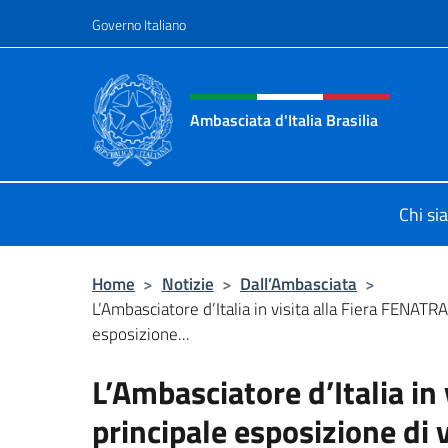
Salta al contenuto
Governo Italiano
Intestazione sito, social 
Ambasciata d'Italia Brasilia
Il sito ufficiale dell'Ambasciata d'Ita
Chi s
Home
>
Notizie
>
Dall’Ambasciata
>
L’Ambasciatore d’Italia in visita alla Fiera FENATRA
esposizione...
L’Ambasciatore d’Italia in
principale esposizione di 