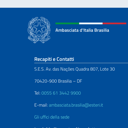
Ambasciata d'Italia Brasilia
Sezione footer
Recapiti e Contatti
S.E.S. Av. das Nações Quadra 807, Lote 30
70420-900 Brasilia – DF
Tel:
0055 61 3442 9900
E-mail:
ambasciata.brasilia@esteri.it
Gli uffici della sede