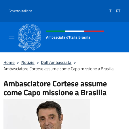
Salta al contenuto
IT
PT
Governo Italiano
Intestazione sito, social e menù
Ambasciata d'Italia Brasilia
Il sito ufficiale dell'Ambasciata d'Italia Brasil
Home
>
Notizie
>
Dall’Ambasciata
>
Ambasciatore Cortese assume come Capo missione a Brasilia
Ambasciatore Cortese assume
come Capo missione a Brasilia