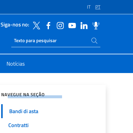
IT
PT
Siga-nos no:
Pesquise no site
Ricerca sito live
Notícias
rtilhe nas redes sociais
NAVEGUE NA SEÇÃO
Bandi di asta
Contratti