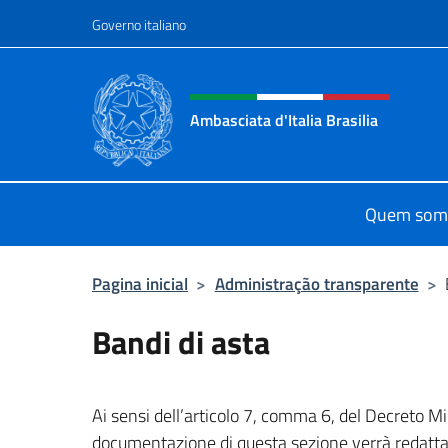
Ir para o conteúdo
Governo italiano
Site, social e cabeçalho 
Ambasciata d'Italia Brasilia
Il sito ufficiale dell'Ambasciata d'Ita
Quem som
Pagina inicial
>
Administração transparente
>
Bandi di asta
Ai sensi dell’articolo 7, comma 6, del Decreto M
documentazione di questa sezione verrà redatta