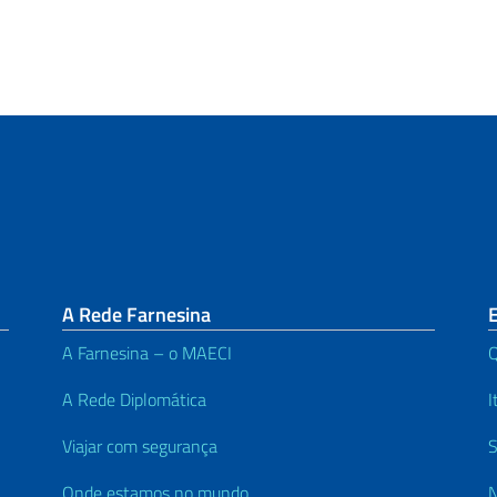
A Rede Farnesina
E
A Farnesina – o MAECI
A Rede Diplomática
I
Viajar com segurança
S
Onde estamos no mundo
N