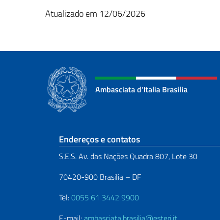
Atualizado em 12/06/2026
Ambasciata d'Italia Brasilia
Seção de rodapé
Endereços e contatos
S.E.S. Av. das Nações Quadra 807, Lote 30
70420-900 Brasilia – DF
Tel:
0055 61 3442 9900
E-mail:
ambasciata.brasilia@esteri.it