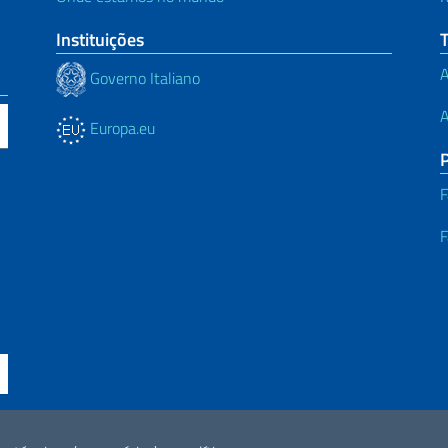
Instituições
A
Governo Italiano
A
Europa.eu
F
F