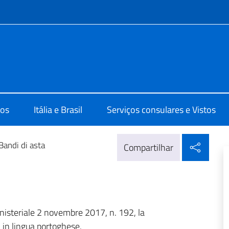
do menu
lia Brasilia
os
Itália e Brasil
Serviços consulares e Vistos
Compa
Bandi di asta
Compartilhar
inisteriale 2 novembre 2017, n. 192, la
 in lingua portoghese.