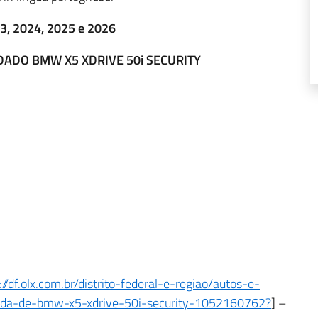
023, 2024, 2025 e 2026
DADO BMW X5 XDRIVE 50i SECURITY
://df.olx.com.br/distrito-federal-e-regiao/autos-e-
-venda-de-bmw-x5-xdrive-50i-security-1052160762?
] –