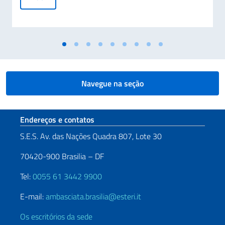
Navegue na seção
Seção de rodapé
Endereços e contatos
S.E.S. Av. das Nações Quadra 807, Lote 30
70420-900 Brasilia – DF
Tel:
0055 61 3442 9900
E-mail:
ambasciata.brasilia@esteri.it
Os escritórios da sede