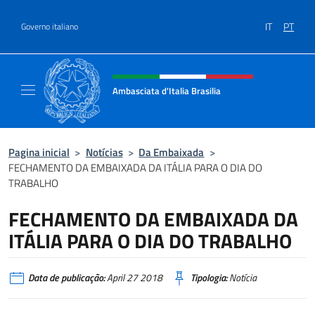
Ir para o conteúdo
IT
PT
Governo italiano
Site, social e cabeçalho do menu
Ambasciata d'Italia Brasilia
Il sito ufficiale dell'Ambasciata d'Italia Brasil
Pagina inicial
>
Notícias
>
Da Embaixada
>
FECHAMENTO DA EMBAIXADA DA ITÁLIA PARA O DIA DO
TRABALHO
FECHAMENTO DA EMBAIXADA DA
ITÁLIA PARA O DIA DO TRABALHO
Data de publicação:
April 27 2018
Tipologia:
Notícia