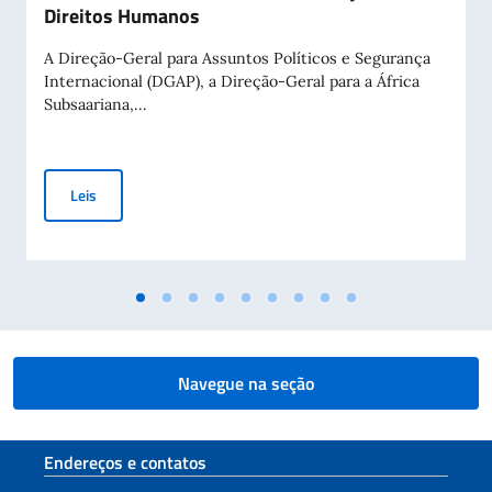
Direitos Humanos
A Direção-Geral para Assuntos Políticos e Segurança
Internacional (DGAP), a Direção-Geral para a África
Subsaariana,...
Aviso Público para a Concessão de Contribuições a Entidade
Leis
Navegue na seção
Seção de rodapé
Endereços e contatos