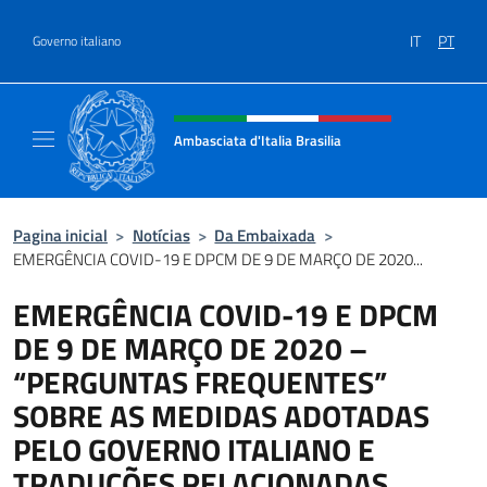
Ir para o conteúdo
IT
PT
Governo italiano
Site, social e cabeçalho do menu
Ambasciata d'Italia Brasilia
Il sito ufficiale dell'Ambasciata d'Italia Brasil
Pagina inicial
>
Notícias
>
Da Embaixada
>
EMERGÊNCIA COVID-19 E DPCM DE 9 DE MARÇO DE 2020...
EMERGÊNCIA COVID-19 E DPCM
DE 9 DE MARÇO DE 2020 –
“PERGUNTAS FREQUENTES”
SOBRE AS MEDIDAS ADOTADAS
PELO GOVERNO ITALIANO E
TRADUÇÕES RELACIONADAS.