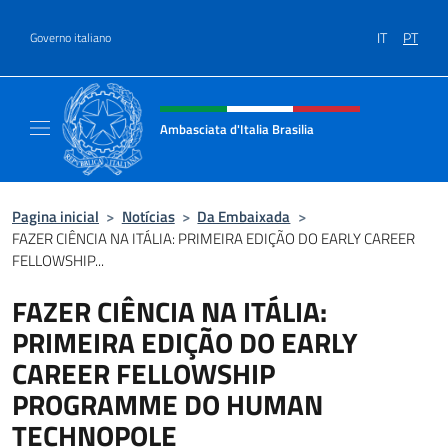
Ir para o conteúdo
IT
PT
Governo italiano
Site, social e cabeçalho do menu
Ambasciata d'Italia Brasilia
Il sito ufficiale dell'Ambasciata d'Italia Brasil
Pagina inicial
>
Notícias
>
Da Embaixada
>
FAZER CIÊNCIA NA ITÁLIA: PRIMEIRA EDIÇÃO DO EARLY CAREER
FELLOWSHIP...
FAZER CIÊNCIA NA ITÁLIA:
PRIMEIRA EDIÇÃO DO EARLY
CAREER FELLOWSHIP
PROGRAMME DO HUMAN
TECHNOPOLE