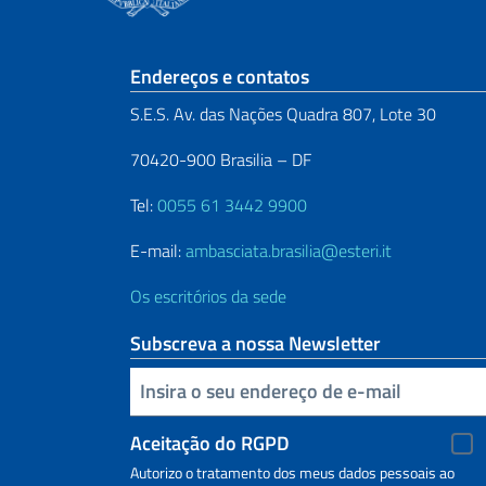
Seção de rodapé
Endereços e contatos
S.E.S. Av. das Nações Quadra 807, Lote 30
70420-900 Brasilia – DF
Tel:
0055 61 3442 9900
E-mail:
ambasciata.brasilia@esteri.it
Os escritórios da sede
Subscreva a nossa Newsletter
Inserisci la tua email
Aceitação do RGPD
Autorizo o tratamento dos meus dados pessoais ao