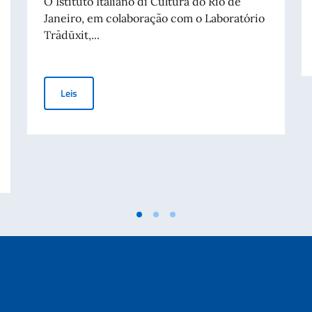
O Istituto Italiano di Cultura do Rio de
Janeiro, em colaboração com o Laboratório
Trādūxit,...
Terceira edição de ‘M’Illumino / D’Immenso’, Prêmio Inte
Leis
s a Entidades Privadas destinadas à Manutenção da Paz e da Segurança Int