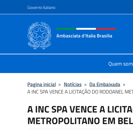
Ir para o conteúdo
Governo italiano
Site, social e cabeçalho 
Ambasciata d'Italia Brasilia
Il sito ufficiale dell'Ambasciata d'Ita
Quem som
Pagina inicial
>
Notícias
>
Da Embaixada
>
A INC SPA VENCE A LICITAÇÃO DO RODOANEL ME
A INC SPA VENCE A LICI
METROPOLITANO EM BEL