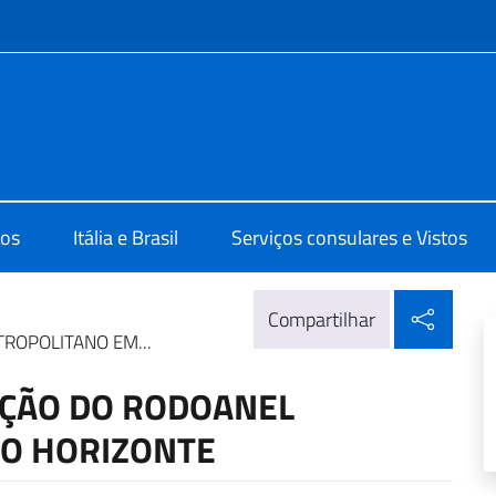
do menu
lia Brasilia
os
Itália e Brasil
Serviços consulares e Vistos
Compa
Compartilhar
TROPOLITANO EM...
TAÇÃO DO RODOANEL
O HORIZONTE