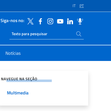
IT
PT
Siga-nos no:
Pesquise no site
Ricerca sito live
Notícias
rtilhe nas redes sociais
NAVEGUE NA SEÇÃO
Multimedia