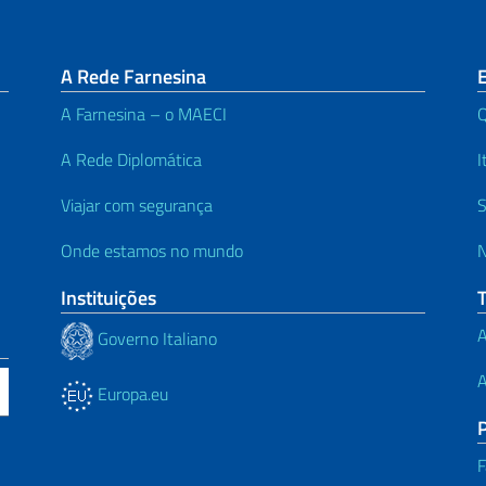
A Rede Farnesina
E
A Farnesina – o MAECI
A Rede Diplomática
I
Viajar com segurança
S
Onde estamos no mundo
N
Instituições
A
Governo Italiano
A
Europa.eu
F