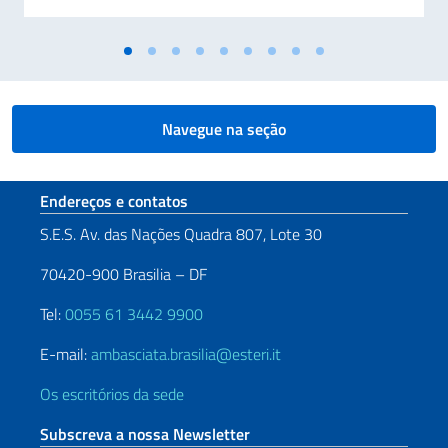
Navegue na seção
Seção de rodapé
Endereços e contatos
S.E.S. Av. das Nações Quadra 807, Lote 30
70420-900 Brasilia – DF
Tel:
0055 61 3442 9900
E-mail:
ambasciata.brasilia@esteri.it
Os escritórios da sede
Subscreva a nossa Newsletter