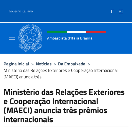
Ir para o conteúdo
IT
PT
Governo italiano
Site, social e cabeçalho do menu
Ambasciata d'Italia Brasilia
Il sito ufficiale dell'Ambasciata d'Italia Brasil
Pagina inicial
>
Notícias
>
Da Embaixada
>
Ministério das Relações Exteriores e Cooperação Internacional
(MAECI) anuncia três...
Ministério das Relações Exteriores
e Cooperação Internacional
(MAECI) anuncia três prêmios
internacionais