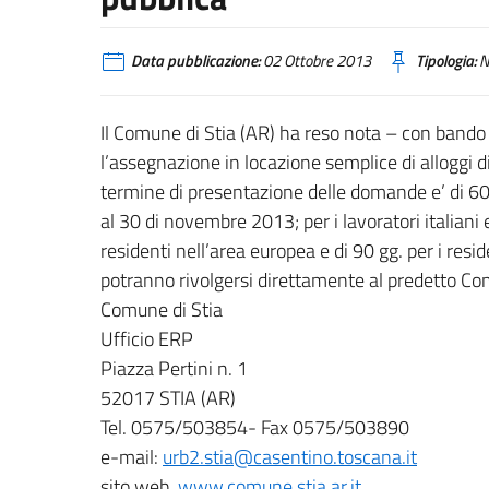
Data pubblicazione:
02 Ottobre 2013
Tipologia:
N
Il Comune di Stia (AR) ha reso nota – con bando 
l’assegnazione in locazione semplice di alloggi di
termine di presentazione delle domande e’ di 60 g
al 30 di novembre 2013; per i lavoratori italiani e
residenti nell’area europea e di 90 gg. per i resi
potranno rivolgersi direttamente al predetto Co
Comune di Stia
Ufficio ERP
Piazza Pertini n. 1
52017 STIA (AR)
Tel. 0575/503854- Fax 0575/503890
e-mail:
urb2.stia@casentino.toscana.it
sito web.
www.comune.stia.ar.it