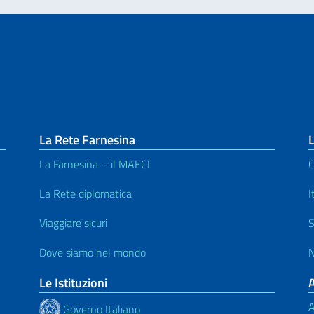
La Rete Farnesina
L
La Farnesina – il MAECI
C
La Rete diplomatica
I
Viaggiare sicuri
S
Dove siamo nel mondo
N
Le Istituzioni
A
Governo Italiano