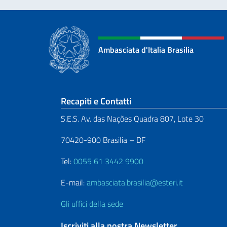
Ambasciata d'Italia Brasilia
Sezione footer
Recapiti e Contatti
S.E.S. Av. das Nações Quadra 807, Lote 30
70420-900 Brasilia – DF
Tel:
0055 61 3442 9900
E-mail:
ambasciata.brasilia@esteri.it
Gli uffici della sede
Iscriviti alla nostra Newsletter