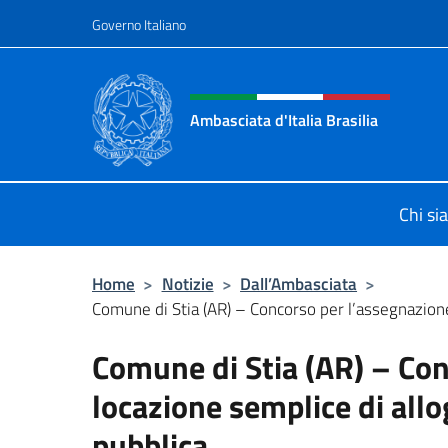
Salta al contenuto
Governo Italiano
Intestazione sito, social 
Ambasciata d'Italia Brasilia
Il sito ufficiale dell'Ambasciata d'Ita
Chi s
Home
>
Notizie
>
Dall’Ambasciata
>
Comune di Stia (AR) – Concorso per l’assegnazione 
Comune di Stia (AR) – Con
locazione semplice di allog
pubblica