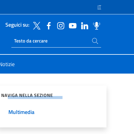
IT
Seguici su:
Cerca nel sito
Ricerca sito live
Notizie
vidi sui Social Network
NAVIGA NELLA SEZIONE
Multimedia