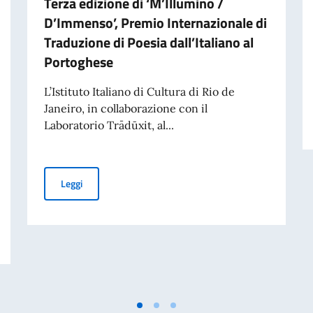
Terza edizione di ‘M’Illumino /
D’Immenso’, Premio Internazionale di
Traduzione di Poesia dall’Italiano al
Portoghese
L’Istituto Italiano di Cultura di Rio de
Janeiro, in collaborazione con il
Laboratorio Trādūxit, al...
Terza edizione di ‘M’Illumino / D’Immenso’, Premio Inter
Leggi
ivati per finalità di mantenimento della pace e della sicurezza internazionale 