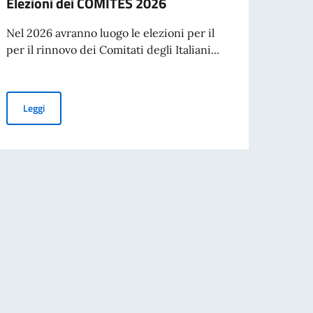
Elezioni dei COMITES 2026
Cessa
d’ide
Nel 2026 avranno luogo le elezioni per il
agos
per il rinnovo dei Comitati degli Italiani...
A part
cartac
Elezioni dei COMITES 2026
Leggi
Leg
nazionale di Traduzione di Poesia dall’Italiano al Portoghese
e di attuazione di iniziative umanitarie e di tutela dei diritti umani