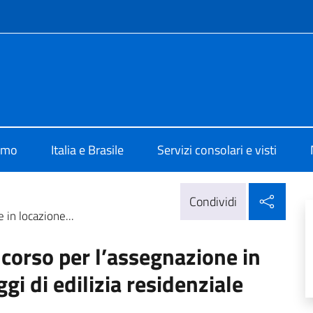
e menù
lia Brasilia
iamo
Italia e Brasile
Servizi consolari e visti
Condi
Condividi
in locazione...
corso per l’assegnazione in
gi di edilizia residenziale