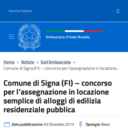
Salta al contenuto
IT
Governo Italiano
Intestazione sito, social e menù
Ambasciata d'Italia Brasilia
Il sito ufficiale dell'Ambasciata d'Italia Brasil
Home
>
Notizie
>
Dall’Ambasciata
>
Comune di Signa (FI) – concorso per l’assegnazione in locazione...
Comune di Signa (FI) – concorso
per l’assegnazione in locazione
semplice di alloggi di edilizia
residenziale pubblica
Data pubblicazione:
03 Dicembre 2013
Tipologia:
News