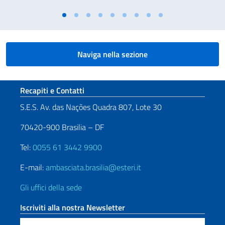
Naviga nella sezione
Sezione footer
Recapiti e Contatti
S.E.S. Av. das Nações Quadra 807, Lote 30
70420-900 Brasilia – DF
Tel:
0055 61 3442 9900
E-mail:
ambasciata.brasilia@esteri.it
Gli uffici della sede
Iscriviti alla nostra Newsletter