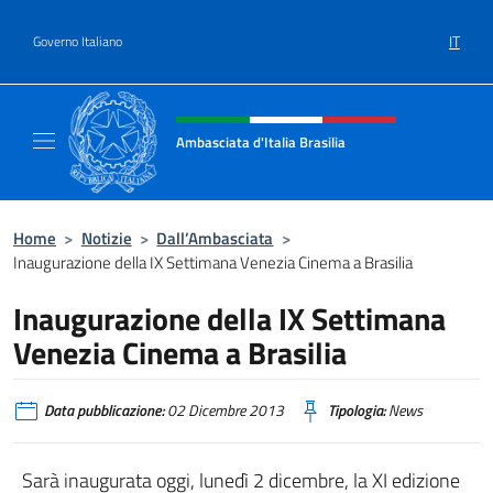
Salta al contenuto
IT
Governo Italiano
Intestazione sito, social e menù
Ambasciata d'Italia Brasilia
Il sito ufficiale dell'Ambasciata d'Italia Brasil
Home
>
Notizie
>
Dall’Ambasciata
>
Inaugurazione della IX Settimana Venezia Cinema a Brasilia
Inaugurazione della IX Settimana
Venezia Cinema a Brasilia
Data pubblicazione:
02 Dicembre 2013
Tipologia:
News
Sarà inaugurata oggi, lunedì 2 dicembre, la XI edizione