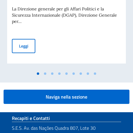
La Direzione generale per gli Affari Politici e la
Sicurezza Internazionale (DGAP), Direzione Generale
per...
Avviso di pubblicità per contributi a soggetti privati per fin
Leggi
Naviga nella sezione
Sezione footer
Recapiti e Contatti
S.E.S. Av. das Nações Quadra 807, Lote 30