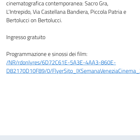
cinematografica contemporanea: Sacro Gra,
L’Intrepido, Via Castellana Bandiera, Piccola Patria e
Bertolucci on Bertolucci.
Ingresso gratuito
Programmazione e sinossi dei film:
/NR/rdonlyres/6D72C61E-5A3E-4AA3-860E-
D82170D10F89/0/FlyerSito_IXSemanaVeneziaCinema_