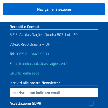
Naviga nella sezione
Sezione footer
Recapiti e Contatti
S.E.S. Av. das Nações Quadra 807, Lote 30
70420-900 Brasilia – DF
Tel:
0055 61 3442 9900
E-mail:
ambasciata.brasilia@esteri.it
Gli uffici della sede
Iscriviti alla nostra Newsletter
Inserisci la tua email
Accettazione GDPR