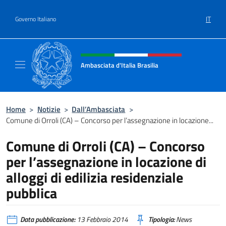
Salta al contenuto
IT
Governo Italiano
Intestazione sito, social e menù
Ambasciata d'Italia Brasilia
Il sito ufficiale dell'Ambasciata d'Italia Brasil
Home
>
Notizie
>
Dall’Ambasciata
>
Comune di Orroli (CA) – Concorso per l’assegnazione in locazione...
Comune di Orroli (CA) – Concorso
per l’assegnazione in locazione di
alloggi di edilizia residenziale
pubblica
Data pubblicazione:
13 Febbraio 2014
Tipologia:
News