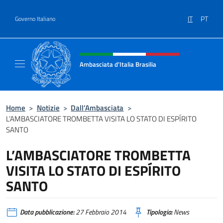
Salta al contenuto
IT
PT
Governo Italiano
Intestazione sito, social e menù
Ambasciata d'Italia Brasilia
Il sito ufficiale dell'Ambasciata d'Italia Brasil
Home
>
Notizie
>
Dall’Ambasciata
>
L’AMBASCIATORE TROMBETTA VISITA LO STATO DI ESPÍRITO
SANTO
L’AMBASCIATORE TROMBETTA
VISITA LO STATO DI ESPÍRITO
SANTO
Data pubblicazione:
27 Febbraio 2014
Tipologia:
News