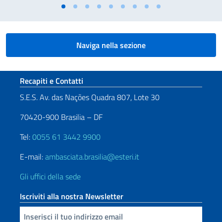
Naviga nella sezione
Sezione footer
Recapiti e Contatti
S.E.S. Av. das Nações Quadra 807, Lote 30
70420-900 Brasilia – DF
Tel:
0055 61 3442 9900
E-mail:
ambasciata.brasilia@esteri.it
Gli uffici della sede
Iscriviti alla nostra Newsletter
Inserisci la tua email