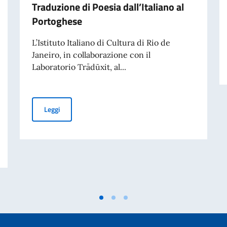
Traduzione di Poesia dall’Italiano al
Portoghese
L’Istituto Italiano di Cultura di Rio de
Janeiro, in collaborazione con il
Laboratorio Trādūxit, al...
Terza edizione di ‘M’Illumino / D’Immenso’, Premio Inter
Leggi
ivati per finalità di mantenimento della pace e della sicurezza internazionale 