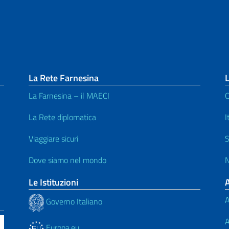
La Rete Farnesina
L
La Farnesina – il MAECI
C
La Rete diplomatica
I
Viaggiare sicuri
S
Dove siamo nel mondo
N
Le Istituzioni
A
Governo Italiano
A
Europa.eu