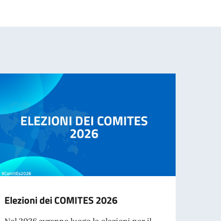
Elezioni dei COMITES 2026
Cessa
d’ide
Nel 2026 avranno luogo le elezioni per il