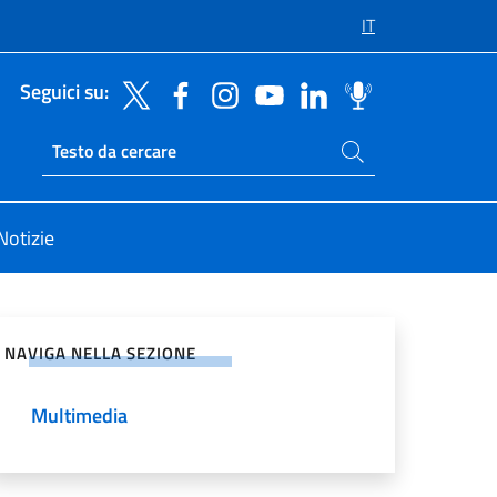
IT
Seguici su:
Cerca nel sito
Ricerca sito live
Notizie
vidi sui Social Network
NAVIGA NELLA SEZIONE
Multimedia