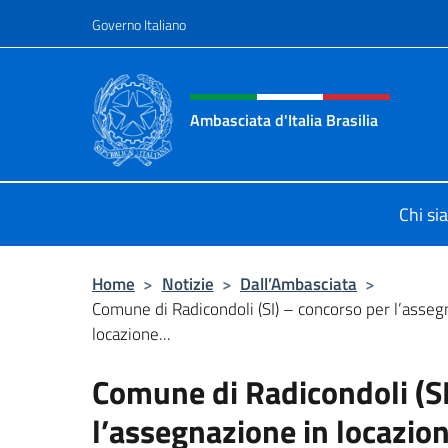
Salta al contenuto
Governo Italiano
Intestazione sito, social 
Ambasciata d'Italia Brasilia
Il sito ufficiale dell'Ambasciata d'Ita
Chi s
Home
>
Notizie
>
Dall’Ambasciata
>
Comune di Radicondoli (SI) – concorso per l’asseg
locazione...
Comune di Radicondoli (SI
l’assegnazione in locazion