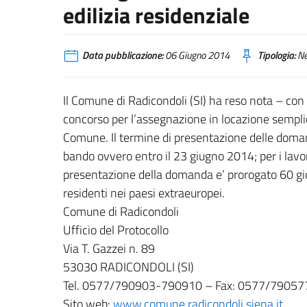
edilizia residenziale
Data pubblicazione:
06 Giugno 2014
Tipologia:
N
Il Comune di Radicondoli (SI) ha reso nota – con 
concorso per l’assegnazione in locazione semplice 
Comune. Il termine di presentazione delle domand
bando ovvero entro il 23 giugno 2014; per i lavora
presentazione della domanda e’ prorogato 60 giorn
residenti nei paesi extraeuropei.
Comune di Radicondoli
Ufficio del Protocollo
Via T. Gazzei n. 89
53030 RADICONDOLI (SI)
Tel. 0577/790903-790910 – Fax: 0577/79057
Sito web:
www.comune.radicondoli.siena.it