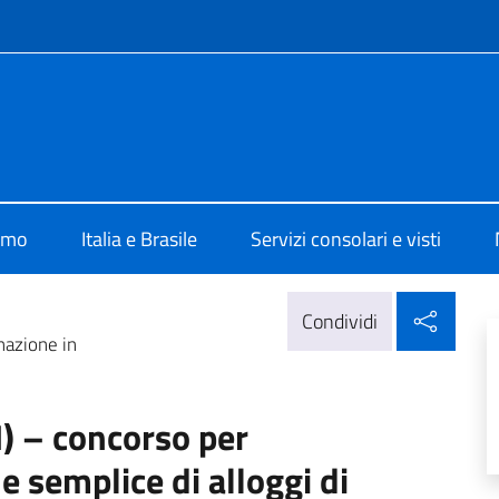
e menù
lia Brasilia
iamo
Italia e Brasile
Servizi consolari e visti
Condi
Condividi
nazione in
) – concorso per
e semplice di alloggi di