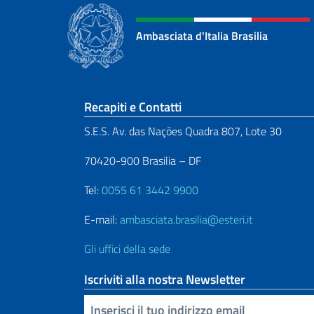
Ambasciata d'Italia Brasilia
Sezione footer
Recapiti e Contatti
S.E.S. Av. das Nações Quadra 807, Lote 30
70420-900 Brasilia – DF
Tel:
0055 61 3442 9900
E-mail:
ambasciata.brasilia@esteri.it
Gli uffici della sede
Iscriviti alla nostra Newsletter
Inserisci la tua email