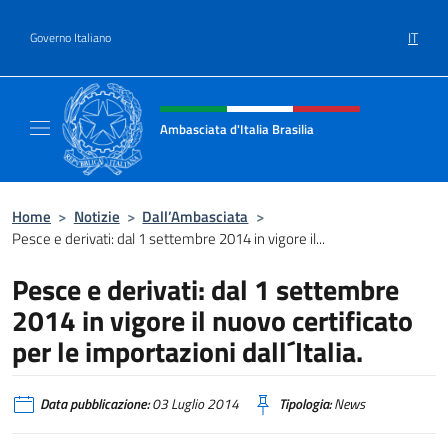
Salta al contenuto
IT
Governo Italiano
Intestazione sito, social e menù
Ambasciata d'Italia Brasilia
Il sito ufficiale dell'Ambasciata d'Italia Brasil
Home
>
Notizie
>
Dall’Ambasciata
>
Pesce e derivati: dal 1 settembre 2014 in vigore il...
Pesce e derivati: dal 1 settembre
2014 in vigore il nuovo certificato
per le importazioni dall´Italia.
Data pubblicazione:
03 Luglio 2014
Tipologia:
News