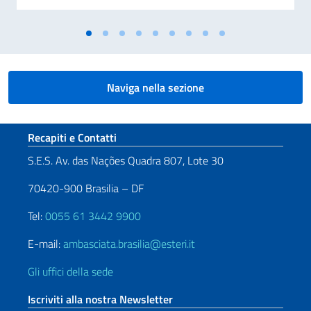
Naviga nella sezione
Sezione footer
Recapiti e Contatti
S.E.S. Av. das Nações Quadra 807, Lote 30
70420-900 Brasilia – DF
Tel:
0055 61 3442 9900
E-mail:
ambasciata.brasilia@esteri.it
Gli uffici della sede
Iscriviti alla nostra Newsletter