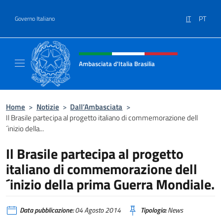
Salta al contenuto
IT
PT
Governo Italiano
Intestazione sito, social e menù
Ambasciata d'Italia Brasilia
Il sito ufficiale dell'Ambasciata d'Italia Brasil
Home
>
Notizie
>
Dall’Ambasciata
>
Il Brasile partecipa al progetto italiano di commemorazione dell
´inizio della...
Il Brasile partecipa al progetto
italiano di commemorazione dell
´inizio della prima Guerra Mondiale.
Data pubblicazione:
04 Agosto 2014
Tipologia:
News