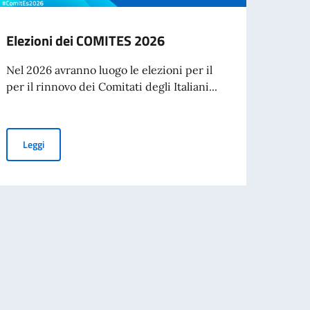
Elezioni dei COMITES 2026
Cessa
d’ide
Nel 2026 avranno luogo le elezioni per il
agos
per il rinnovo dei Comitati degli Italiani...
A part
cartac
Elezioni dei COMITES 2026
Leggi
Leg
nazionale di Traduzione di Poesia dall’Italiano al Portoghese
e di attuazione di iniziative umanitarie e di tutela dei diritti umani