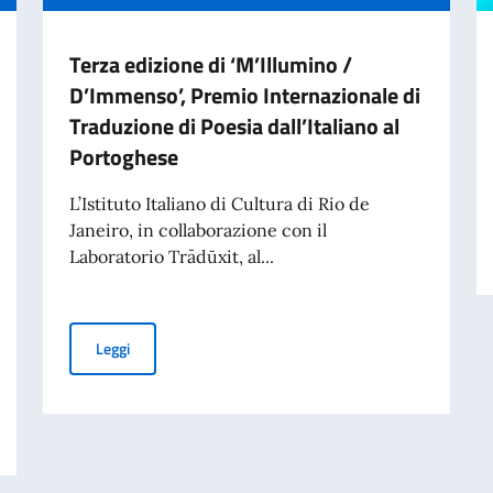
Terza edizione di ‘M’Illumino /
D’Immenso’, Premio Internazionale di
Traduzione di Poesia dall’Italiano al
Portoghese
L’Istituto Italiano di Cultura di Rio de
Janeiro, in collaborazione con il
Laboratorio Trādūxit, al...
Terza edizione di ‘M’Illumino / D’Immenso’, Premio Inter
Leggi
ivati per finalità di mantenimento della pace e della sicurezza internazionale 