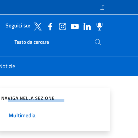
IT
Seguici su:
Cerca nel sito
Ricerca sito live
Notizie
vidi sui Social Network
NAVIGA NELLA SEZIONE
Multimedia