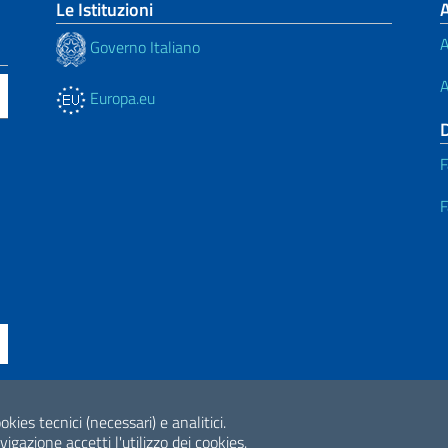
Le Istituzioni
A
Governo Italiano
A
Europa.eu
F
F
ne di Accessibilità
okies tecnici (necessari) e analitici.
2026 Copyright Min
gazione accetti l'utilizzo dei cookies.