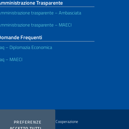
Amministrazione Trasparente
mministrazione trasparente – Ambasciata
mministrazione trasparente – MAECI
Domande Frequenti
aq – Diplomazia Economica
aq – MAECI
istero degli Affari Esteri e della Cooperazione
COOKIES
PREFERENZE
I COOKIES
ACCETTO TUTTI