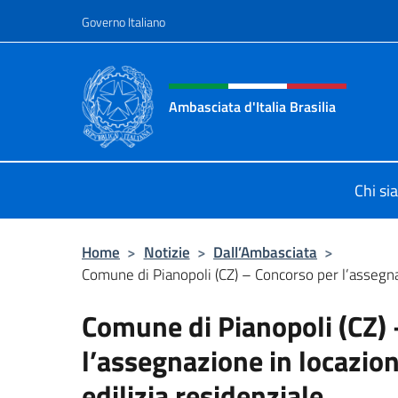
Salta al contenuto
Governo Italiano
Intestazione sito, social 
Ambasciata d'Italia Brasilia
Il sito ufficiale dell'Ambasciata d'Ita
Chi s
Home
>
Notizie
>
Dall’Ambasciata
>
Comune di Pianopoli (CZ) – Concorso per l’assegna
Comune di Pianopoli (CZ)
l’assegnazione in locazion
edilizia residenziale