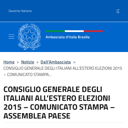
Salta al contenuto
IT
Governo Italiano
Intestazione sito, social e menù
Ambasciata d'Italia Brasilia
Il sito ufficiale dell'Ambasciata d'Italia Brasil
Home
>
Notizie
>
Dall’Ambasciata
>
CONSIGLIO GENERALE DEGLI ITALIANI ALL’ESTERO ELEZIONI 2015
– COMUNICATO STAMPA...
CONSIGLIO GENERALE DEGLI
ITALIANI ALL’ESTERO ELEZIONI
2015 – COMUNICATO STAMPA –
ASSEMBLEA PAESE