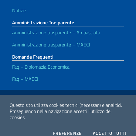
Notizie
Amministrazione Trasparente
Amministrazione trasparente – Ambasciata
Amministrazione trasparente – MAECI
Domande Frequenti
Faq – Diplomazia Economica
Faq – MAECI
Link Utili
Note legali
Privacy e cookie policy
Dichiarazione di Accessibilità
Questo sito utilizza cookies tecnici (necessari) e analitici.
Proseguendo nella navigazione accetti l'utilizzo dei
cookies.
2026 Copyright Ministero degli Affari Esteri e della Cooperazione
Internazionale
COOKIES
I CO
PREFERENZE
ACCETTO TUTTI