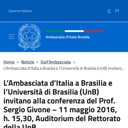
Salta al contenuto
IT
PT
Governo Italiano
Intestazione sito, social e menù
Ambasciata d'Italia Brasilia
Il sito ufficiale dell'Ambasciata d'Italia Brasil
Home
>
Notizie
>
Dall’Ambasciata
>
L’Ambasciata d’Italia a Brasilia e l’Università di Brasilia (UnB) invitano...
L’Ambasciata d’Italia a Brasilia e
l’Università di Brasilia (UnB)
invitano alla conferenza del Prof.
Sergio Givone – 11 maggio 2016,
h. 15,30, Auditorium del Rettorato
della UnB