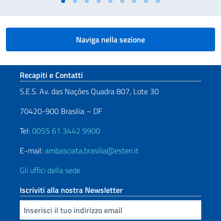
Naviga nella sezione
Sezione footer
Recapiti e Contatti
S.E.S. Av. das Nações Quadra 807, Lote 30
70420-900 Brasilia – DF
Tel:
0055 61 3442 9900
E-mail:
ambasciata.brasilia@esteri.it
Gli uffici della sede
Iscriviti alla nostra Newsletter
Inserisci la tua email