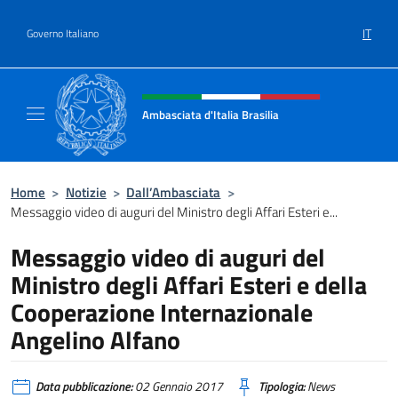
Salta al contenuto
IT
Governo Italiano
Intestazione sito, social e menù
Ambasciata d'Italia Brasilia
Il sito ufficiale dell'Ambasciata d'Italia Brasil
Home
>
Notizie
>
Dall’Ambasciata
>
Messaggio video di auguri del Ministro degli Affari Esteri e...
Messaggio video di auguri del
Ministro degli Affari Esteri e della
Cooperazione Internazionale
Angelino Alfano
Data pubblicazione:
02 Gennaio 2017
Tipologia:
News