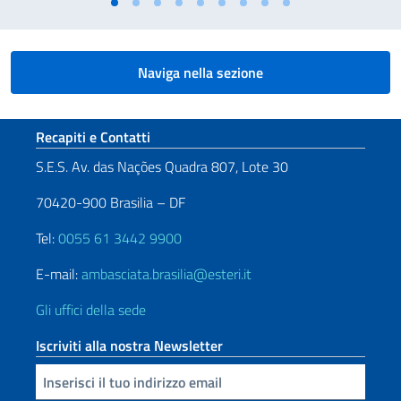
Naviga nella sezione
Sezione footer
Recapiti e Contatti
S.E.S. Av. das Nações Quadra 807, Lote 30
70420-900 Brasilia – DF
Tel:
0055 61 3442 9900
E-mail:
ambasciata.brasilia@esteri.it
Gli uffici della sede
Iscriviti alla nostra Newsletter
Inserisci la tua email