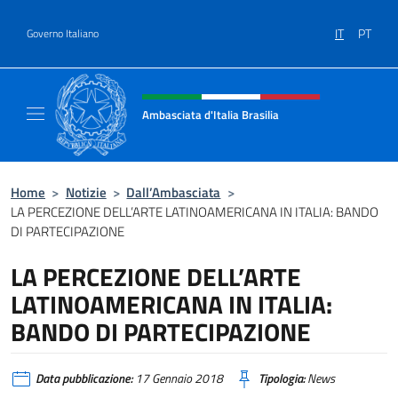
Salta al contenuto
IT
PT
Governo Italiano
Intestazione sito, social e menù
Ambasciata d'Italia Brasilia
Il sito ufficiale dell'Ambasciata d'Italia Brasil
Home
>
Notizie
>
Dall’Ambasciata
>
LA PERCEZIONE DELL’ARTE LATINOAMERICANA IN ITALIA: BANDO
DI PARTECIPAZIONE
LA PERCEZIONE DELL’ARTE
LATINOAMERICANA IN ITALIA:
BANDO DI PARTECIPAZIONE
Data pubblicazione:
17 Gennaio 2018
Tipologia:
News