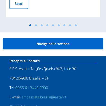
Avviso di pubblicità per contributi a soggetti privati per fin
Leggi
Naviga nella sezione
Sezione footer
Recapiti e Contatti
S.E.S. Av. das Nações Quadra 807, Lote 30
70420-900 Brasilia – DF
Tel:
0055 61 3442 9900
E-mail:
ambasciata.brasilia@esteri.it