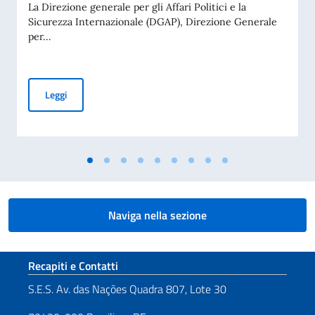
La Direzione generale per gli Affari Politici e la
Sicurezza Internazionale (DGAP), Direzione Generale
per...
Avviso di pubblicità per contributi a soggetti privati per fin
Leggi
Naviga nella sezione
Sezione footer
Recapiti e Contatti
S.E.S. Av. das Nações Quadra 807, Lote 30