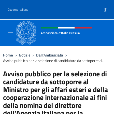
Salta al contenuto
IT
Governo Italiano
Intestazione sito, social e menù
Ambasciata d'Italia Brasilia
Il sito ufficiale dell'Ambasciata d'Italia Brasil
Home
>
Notizie
>
Dall’Ambasciata
>
Avviso pubblico per la selezione di candidature da sottoporre al...
Avviso pubblico per la selezione di
candidature da sottoporre al
Ministro per gli affari esteri e della
cooperazione internazionale ai fini
della nomina del direttore
dell’Agenzia italiana per la