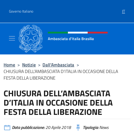
Salta al contenuto
IT
Governo Italiano
Intestazione sito, social e menù
Ambasciata d'Italia Brasilia
Il sito ufficiale dell'Ambasciata d'Italia Brasil
Home
>
Notizie
>
Dall’Ambasciata
>
CHIUSURA DELL’AMBASCIATA D’ITALIA IN OCCASIONE DELLA
FESTA DELLA LIBERAZIONE
CHIUSURA DELL’AMBASCIATA
D’ITALIA IN OCCASIONE DELLA
FESTA DELLA LIBERAZIONE
Data pubblicazione:
20 Aprile 2018
Tipologia:
News