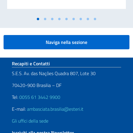
Naviga nella sezione
Sezione footer
Recapiti e Contatti
S.E.S. Av. das Nações Quadra 807, Lote 30
70420-900 Brasilia – DF
Tel:
0055 61 3442 9900
E-mail:
ambasciata.brasilia@esteri.it
Gli uffici della sede
Iscriviti alla nostra Newsletter