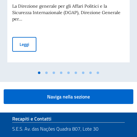
La Direzione generale per gli Affari Politici e la
Sicurezza Internazionale (DGAP), Direzione Generale
per...
Avviso di pubblicità per contributi a soggetti privati per fin
Leggi
Naviga nella sezione
Sezione footer
Recapiti e Contatti
S.E.S. Av. das Nações Quadra 807, Lote 30