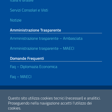
Italia e Brasile
Servizi Consolari e Visti
Notizie
Amministrazione Trasparente
Amministrazione trasparente – Ambasciata
Amministrazione trasparente – MAECI
Domande Frequenti
Faq – Diplomazia Economica
Faq – MAECI
Link Utili
Note legali
Privacy e cookie policy
Dichiarazione di Accessibilità
Questo sito utilizza cookies tecnici (necessari) e analitici.
Proseguendo nella navigazione accetti l'utilizzo dei
cookies.