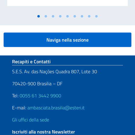
Naviga nella sezione
Sezione footer
Recapiti e Contatti
S.E.S. Av. das Nações Quadra 807, Lote 30
70420-900 Brasilia – DF
Tel:
0055 61 3442 9900
E-mail:
ambasciata.brasilia@esteri.it
Gli uffici della sede
Iscriviti alla nostra Newsletter