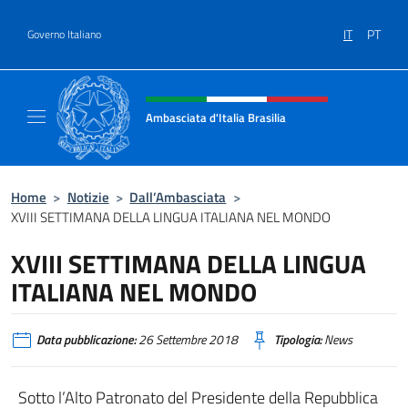
Salta al contenuto
IT
PT
Governo Italiano
Intestazione sito, social e menù
Ambasciata d'Italia Brasilia
Il sito ufficiale dell'Ambasciata d'Italia Brasil
Home
>
Notizie
>
Dall’Ambasciata
>
XVIII SETTIMANA DELLA LINGUA ITALIANA NEL MONDO
XVIII SETTIMANA DELLA LINGUA
ITALIANA NEL MONDO
Data pubblicazione:
26 Settembre 2018
Tipologia:
News
Sotto l’Alto Patronato del Presidente della Repubblica