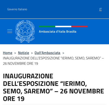
Salta al contenuto
IT
Governo Italiano
Intestazione sito, social e menù
Ambasciata d'Italia Brasilia
Il sito ufficiale dell'Ambasciata d'Italia Brasil
Home
>
Notizie
>
Dall’Ambasciata
>
INAUGURAZIONE DELL’ESPOSIZIONE “IERIMO, SEMO, SAREMO” –
26 NOVEMBRE ORE 19
INAUGURAZIONE
DELL’ESPOSIZIONE “IERIMO,
SEMO, SAREMO” – 26 NOVEMBRE
ORE 19