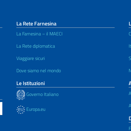
La Rete Farnesina
L
La Farnesina – il MAECI
C
La Rete diplomatica
I
Viaggiare sicuri
S
Dove siamo nel mondo
N
Le Istituzioni
A
Governo Italiano
A
Europa.eu
F