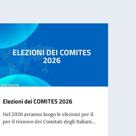
Elezioni dei COMITES 2026
Cessa
d’ide
Nel 2026 avranno luogo le elezioni per il
agos
per il rinnovo dei Comitati degli Italiani...
A part