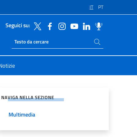
IT
PT
Seguici su:
Cerca nel sito
Ricerca sito live
Notizie
vidi sui Social Network
NAVIGA NELLA SEZIONE
Multimedia