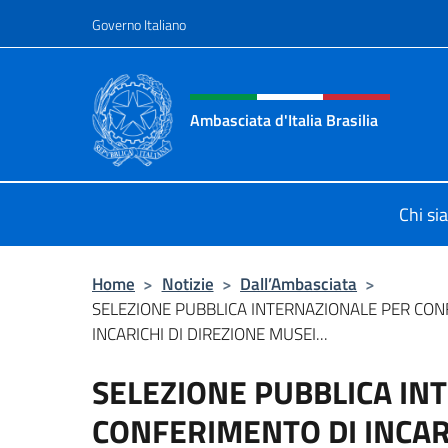
Salta al contenuto
Governo Italiano
Intestazione sito, social 
Ambasciata d'Italia Brasilia
Il sito ufficiale dell'Ambasciata d'Ita
Chi s
Home
>
Notizie
>
Dall’Ambasciata
>
SELEZIONE PUBBLICA INTERNAZIONALE PER CON
INCARICHI DI DIREZIONE MUSEI...
SELEZIONE PUBBLICA IN
CONFERIMENTO DI INCARI