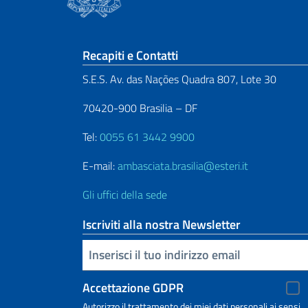
Sezione footer
Recapiti e Contatti
S.E.S. Av. das Nações Quadra 807, Lote 30
70420-900 Brasilia – DF
Tel:
0055 61 3442 9900
E-mail:
ambasciata.brasilia@esteri.it
Gli uffici della sede
Iscriviti alla nostra Newsletter
Inserisci la tua email
Accettazione GDPR
Autorizzo il trattamento dei miei dati personali ai sensi