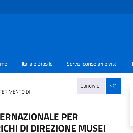
e menù
lia Brasilia
iamo
Italia e Brasile
Servizi consolari e visti
Condi
Condividi
FERIMENTO DI
TERNAZIONALE PER
CHI DI DIREZIONE MUSEI