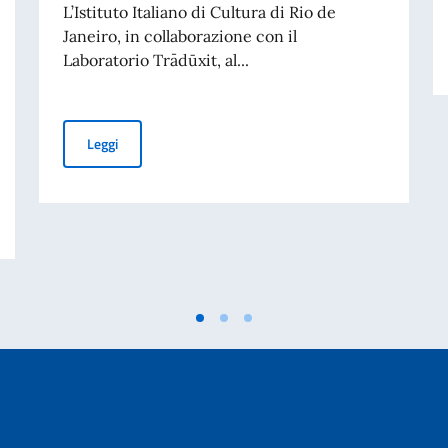
L’Istituto Italiano di Cultura di Rio de
Janeiro, in collaborazione con il
Laboratorio Trādūxit, al...
Terza edizione di ‘M’Illumino / D’Immenso’, Premio Inter
Leggi
ivati per finalità di mantenimento della pace e della sicurezza internazionale 