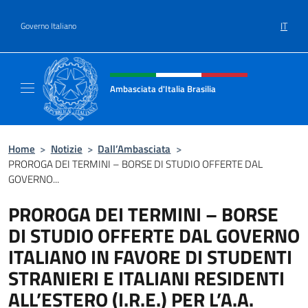
Salta al contenuto
IT
Governo Italiano
Intestazione sito, social e menù
Ambasciata d'Italia Brasilia
Il sito ufficiale dell'Ambasciata d'Italia Brasil
Home
>
Notizie
>
Dall’Ambasciata
>
PROROGA DEI TERMINI – BORSE DI STUDIO OFFERTE DAL
GOVERNO...
PROROGA DEI TERMINI – BORSE
DI STUDIO OFFERTE DAL GOVERNO
ITALIANO IN FAVORE DI STUDENTI
STRANIERI E ITALIANI RESIDENTI
ALL’ESTERO (I.R.E.) PER L’A.A.