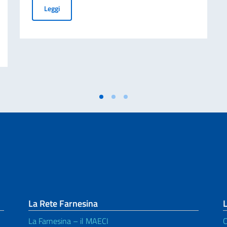
Terza edizione di ‘M’Illumino / D’Immenso’, Premio Inter
Leggi
ivati per finalità di mantenimento della pace e della sicurezza internazionale 
La Rete Farnesina
L
La Farnesina – il MAECI
C