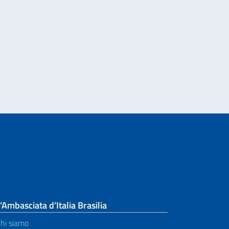
nazionale di Traduzione di Poesia dall’Italiano al Portoghese
e di attuazione di iniziative umanitarie e di tutela dei diritti umani
’Ambasciata d’Italia Brasilia
hi siamo