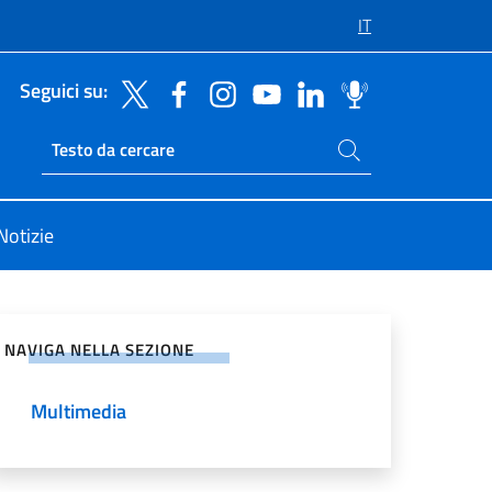
IT
Seguici su:
Cerca nel sito
Ricerca sito live
Notizie
vidi sui Social Network
NAVIGA NELLA SEZIONE
Multimedia