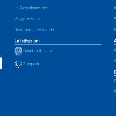
La Rete diplomatica
I
Viaggiare sicuri
S
Dove siamo nel mondo
N
Le Istituzioni
A
Governo Italiano
A
Europa.eu
F
F