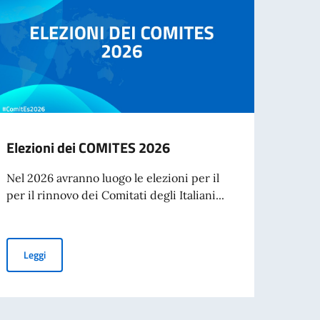
Elezioni dei COMITES 2026
Cessa
d’ide
Nel 2026 avranno luogo le elezioni per il
agos
per il rinnovo dei Comitati degli Italiani...
A part
cartac
Elezioni dei COMITES 2026
Leggi
Leg