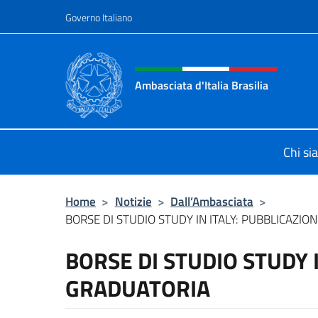
Salta al contenuto
Governo Italiano
Intestazione sito, social 
Ambasciata d'Italia Brasilia
Il sito ufficiale dell'Ambasciata d'Ita
Chi s
Home
>
Notizie
>
Dall’Ambasciata
>
BORSE DI STUDIO STUDY IN ITALY: PUBBLICAZI
BORSE DI STUDIO STUDY 
GRADUATORIA