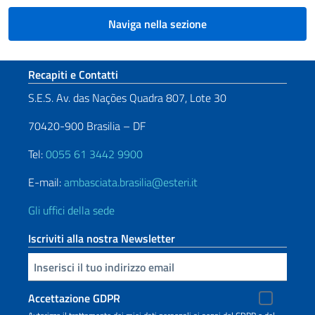
Naviga nella sezione
Sezione footer
Recapiti e Contatti
S.E.S. Av. das Nações Quadra 807, Lote 30
70420-900 Brasilia – DF
Tel:
0055 61 3442 9900
E-mail:
ambasciata.brasilia@esteri.it
Gli uffici della sede
Iscriviti alla nostra Newsletter
Inserisci la tua email
Accettazione GDPR