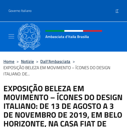
Salta al contenuto
IT
Governo Italiano
Intestazione sito, social e menù
Ambasciata d'Italia Brasilia
Il sito ufficiale dell'Ambasciata d'Italia Brasil
Home
>
Notizie
>
Dall’Ambasciata
>
EXPOSIÇÃO BELEZA EM MOVIMENTO – ÍCONES DO DESIGN
ITALIANO: DE...
EXPOSIÇÃO BELEZA EM
MOVIMENTO – ÍCONES DO DESIGN
ITALIANO: DE 13 DE AGOSTO A 3
DE NOVEMBRO DE 2019, EM BELO
HORIZONTE, NA CASA FIAT DE