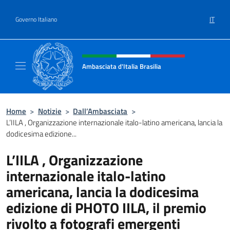
Salta al contenuto
IT
Governo Italiano
Intestazione sito, social e menù
Ambasciata d'Italia Brasilia
Il sito ufficiale dell'Ambasciata d'Italia Brasil
Home
>
Notizie
>
Dall’Ambasciata
>
L’IILA , Organizzazione internazionale italo-latino americana, lancia la
dodicesima edizione...
L’IILA , Organizzazione
internazionale italo-latino
americana, lancia la dodicesima
edizione di PHOTO IILA, il premio
rivolto a fotografi emergenti