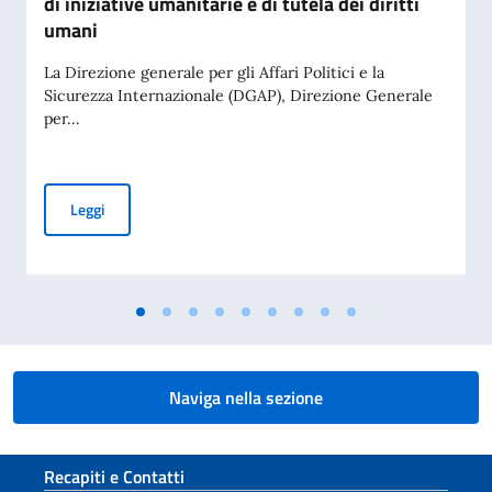
di iniziative umanitarie e di tutela dei diritti
umani
La Direzione generale per gli Affari Politici e la
Sicurezza Internazionale (DGAP), Direzione Generale
per...
Avviso di pubblicità per contributi a soggetti privati per fin
Leggi
Naviga nella sezione
Sezione footer
Recapiti e Contatti