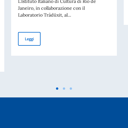
L’Istituto Italiano di Cultura di Rio de
Janeiro, in collaborazione con il
Laboratorio Trādūxit, al...
Terza edizione di ‘M’Illumino / D’Immenso’, Premio Inter
Leggi
ivati per finalità di mantenimento della pace e della sicurezza internazionale 