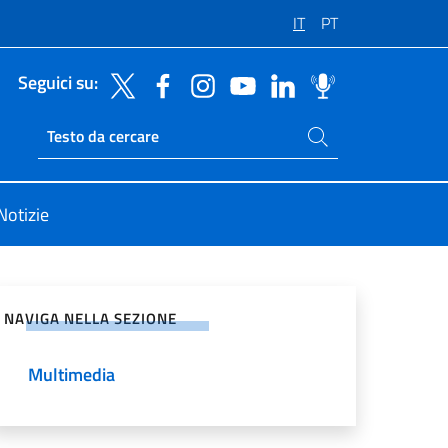
IT
PT
Seguici su:
Cerca nel sito
Ricerca sito live
Notizie
vidi sui Social Network
NAVIGA NELLA SEZIONE
Multimedia