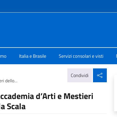
e menù
lia Brasilia
iamo
Italia e Brasile
Servizi consolari e visti
Condi
Condividi
i dello...
ccademia d’Arti e Mestieri
la Scala