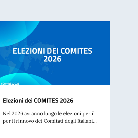
Elezioni dei COMITES 2026
Cessa
d’ide
Nel 2026 avranno luogo le elezioni per il
agos
per il rinnovo dei Comitati degli Italiani...
A part
cartac