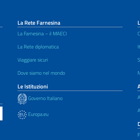
La Rete Farnesina
L
La Farnesina – il MAECI
C
La Rete diplomatica
I
Viaggiare sicuri
S
Dove siamo nel mondo
N
Le Istituzioni
A
Governo Italiano
A
Europa.eu
F