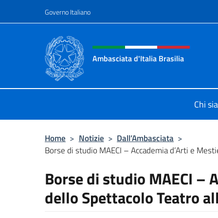
Salta al contenuto
Governo Italiano
Intestazione sito, social 
Ambasciata d'Italia Brasilia
Il sito ufficiale dell'Ambasciata d'Ita
Chi s
Home
>
Notizie
>
Dall’Ambasciata
>
Borse di studio MAECI – Accademia d’Arti e Mestier
Borse di studio MAECI – A
dello Spettacolo Teatro al