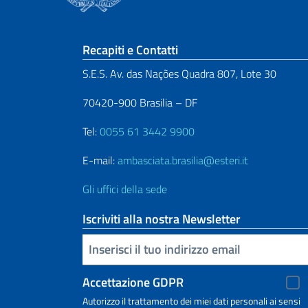
Sezione footer
Recapiti e Contatti
S.E.S. Av. das Nações Quadra 807, Lote 30
70420-900 Brasilia – DF
Tel:
0055 61 3442 9900
E-mail:
ambasciata.brasilia@esteri.it
Gli uffici della sede
Iscriviti alla nostra Newsletter
Inserisci la tua email
Accettazione GDPR
Autorizzo il trattamento dei miei dati personali ai sensi