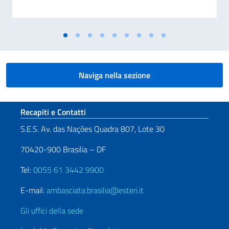
Naviga nella sezione
Sezione footer
Recapiti e Contatti
S.E.S. Av. das Nações Quadra 807, Lote 30
70420-900 Brasilia – DF
Tel:
0055 61 3442 9900
E-mail:
ambasciata.brasilia@esteri.it
Gli uffici della sede