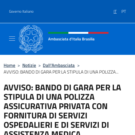
Salta al contenuto
IT
PT
Governo Italiano
Intestazione sito, social e menù
Ambasciata d'Italia Brasilia
Il sito ufficiale dell'Ambasciata d'Italia Brasil
Home
>
Notizie
>
Dall’Ambasciata
>
AVVISO: BANDO DI GARA PER LA STIPULA DI UNA POLIZZA...
AVVISO: BANDO DI GARA PER LA
STIPULA DI UNA POLIZZA
ASSICURATIVA PRIVATA CON
FORNITURA DI SERVIZI
OSPEDALIERI E DI SERVIZI DI
ASSISTENZA MEDICA