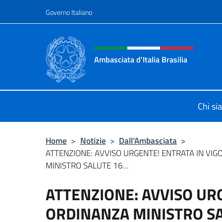
Salta al contenuto
Governo Italiano
Intestazione sito, social 
Ambasciata d'Italia Brasilia
Il sito ufficiale dell'Ambasciata d'Ita
Chi s
Home
>
Notizie
>
Dall’Ambasciata
>
ATTENZIONE: AVVISO URGENTE! ENTRATA IN VI
MINISTRO SALUTE 16...
ATTENZIONE: AVVISO UR
ORDINANZA MINISTRO SAL