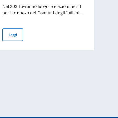
d’ide
Nel 2026 avranno luogo le elezioni per il
agos
per il rinnovo dei Comitati degli Italiani...
A part
cartac
Elezioni dei COMITES 2026
Leggi
Leg
nazionale di Traduzione di Poesia dall’Italiano al Portoghese
e di attuazione di iniziative umanitarie e di tutela dei diritti umani