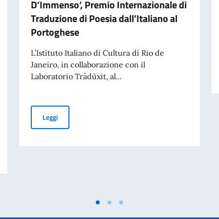
D’Immenso’, Premio Internazionale di
Traduzione di Poesia dall’Italiano al
Portoghese
L’Istituto Italiano di Cultura di Rio de
Janeiro, in collaborazione con il
Laboratorio Trādūxit, al...
Terza edizione di ‘M’Illumino / D’Immenso’, Premio Inter
Leggi
ivati per finalità di mantenimento della pace e della sicurezza internazionale 