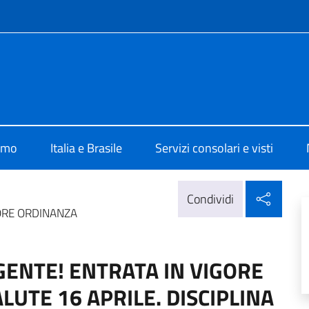
e menù
lia Brasilia
iamo
Italia e Brasile
Servizi consolari e visti
Condi
Condividi
GORE ORDINANZA
GENTE! ENTRATA IN VIGORE
UTE 16 APRILE. DISCIPLINA