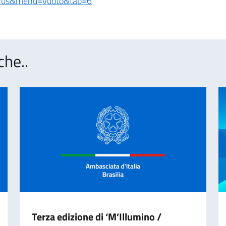
irus&menu=vuoto&tab=6
che..
Terza edizione di ‘M’Illumino /