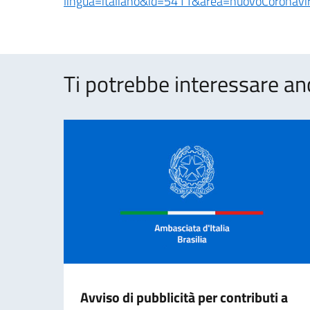
lingua=italiano&id=5411&area=nuovoCoronav
Ti potrebbe interessare an
Avviso di pubblicità per contributi a