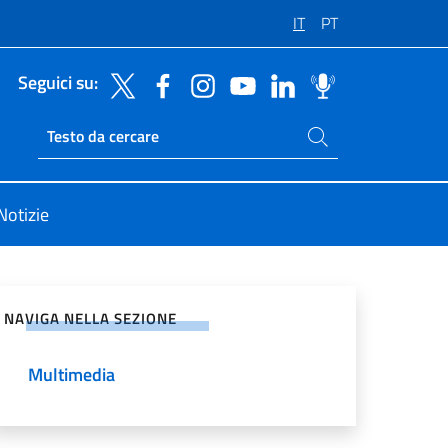
IT
PT
Seguici su:
Cerca nel sito
Ricerca sito live
Notizie
vidi sui Social Network
NAVIGA NELLA SEZIONE
Multimedia