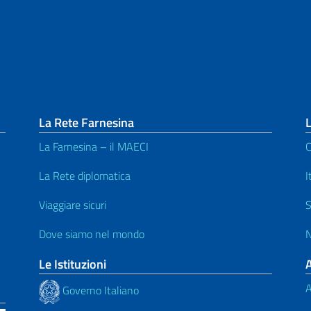
La Rete Farnesina
L
La Farnesina – il MAECI
C
La Rete diplomatica
I
Viaggiare sicuri
S
Dove siamo nel mondo
N
Le Istituzioni
A
Governo Italiano