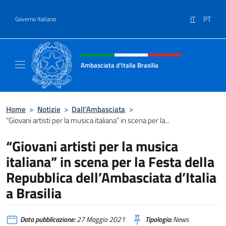
Salta al contenuto
IT
PT
Governo Italiano
Intestazione sito, social e menù
Ambasciata d'Italia Brasilia
Il sito ufficiale dell'Ambasciata d'Italia Brasil
Home
>
Notizie
>
Dall’Ambasciata
>
“Giovani artisti per la musica italiana” in scena per la...
“Giovani artisti per la musica
italiana” in scena per la Festa della
Repubblica dell’Ambasciata d’Italia
a Brasilia
Data pubblicazione:
27 Maggio 2021
Tipologia:
News