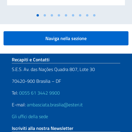
Naviga nella sezione
Sezione footer
Recapiti e Contatti
S.E.S. Av. das Nações Quadra 807, Lote 30
70420-900 Brasilia – DF
Tel:
0055 61 3442 9900
E-mail:
ambasciata.brasilia@esteri.it
Gli uffici della sede
Iscriviti alla nostra Newsletter