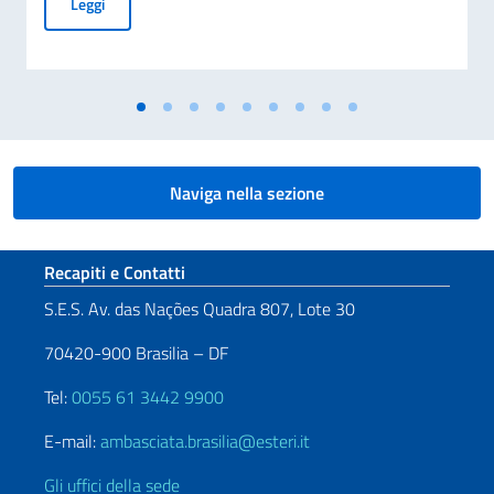
Avviso di pubblicità per contributi a soggetti privati per fin
Leggi
Naviga nella sezione
Sezione footer
Recapiti e Contatti
S.E.S. Av. das Nações Quadra 807, Lote 30
70420-900 Brasilia – DF
Tel:
0055 61 3442 9900
E-mail:
ambasciata.brasilia@esteri.it
Gli uffici della sede