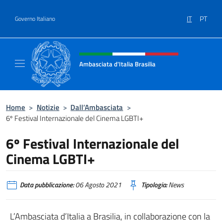
Salta al contenuto
IT
PT
Governo Italiano
Intestazione sito, social e menù
Ambasciata d'Italia Brasilia
Il sito ufficiale dell'Ambasciata d'Italia Brasil
Home
>
Notizie
>
Dall’Ambasciata
>
6º Festival Internazionale del Cinema LGBTI+
6º Festival Internazionale del
Cinema LGBTI+
Data pubblicazione:
06 Agosto 2021
Tipologia:
News
L’Ambasciata d’Italia a Brasilia, in collaborazione con la