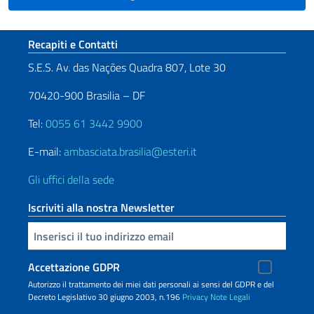
Sezione footer
Recapiti e Contatti
S.E.S. Av. das Nações Quadra 807, Lote 30
70420-900 Brasilia – DF
Tel:
0055 61 3442 9900
E-mail:
ambasciata.brasilia@esteri.it
Gli uffici della sede
Iscriviti alla nostra Newsletter
Inserisci la tua email
Accettazione GDPR
Autorizzo il trattamento dei miei dati personali ai sensi del GDPR e del
Decreto Legislativo 30 giugno 2003, n.196
Privacy
Note Legali