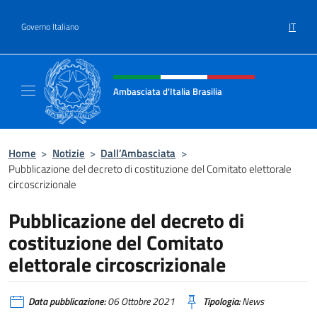
Salta al contenuto
IT
Governo Italiano
Intestazione sito, social e menù
Ambasciata d'Italia Brasilia
Il sito ufficiale dell'Ambasciata d'Italia Brasil
Home
>
Notizie
>
Dall’Ambasciata
>
Pubblicazione del decreto di costituzione del Comitato elettorale
circoscrizionale
Pubblicazione del decreto di
costituzione del Comitato
elettorale circoscrizionale
Data pubblicazione:
06 Ottobre 2021
Tipologia:
News