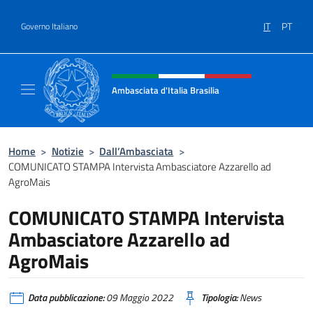
Salta al contenuto
IT
PT
Governo Italiano
Intestazione sito, social e menù
Ambasciata d'Italia Brasilia
Il sito ufficiale dell'Ambasciata d'Italia Brasil
Home
>
Notizie
>
Dall’Ambasciata
>
COMUNICATO STAMPA Intervista Ambasciatore Azzarello ad
AgroMais
COMUNICATO STAMPA Intervista
Ambasciatore Azzarello ad
AgroMais
Data pubblicazione:
09 Maggio 2022
Tipologia:
News