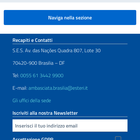
Naviga nella sezione
Sezione footer
Recapiti e Contatti
S.E.S. Av. das Nações Quadra 807, Lote 30
70420-900 Brasilia – DF
Tel:
0055 61 3442 9900
E-mail:
ambasciata.brasilia@esteri.it
Gli uffici della sede
Iscriviti alla nostra Newsletter
Inserisci la tua email
Accettazione GDPR