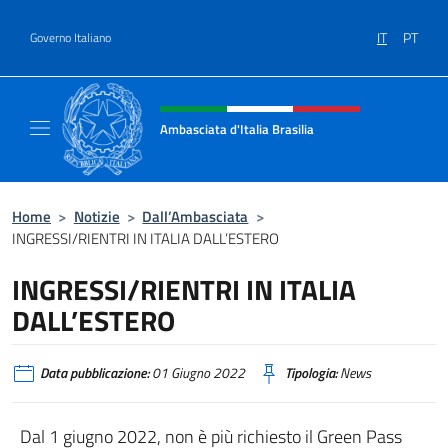
Salta al contenuto
IT
PT
Governo Italiano
Intestazione sito, social e menù
Ambasciata d'Italia Brasilia
Il sito ufficiale dell'Ambasciata d'Italia Brasil
Home
>
Notizie
>
Dall’Ambasciata
>
INGRESSI/RIENTRI IN ITALIA DALL’ESTERO
INGRESSI/RIENTRI IN ITALIA
DALL’ESTERO
Data pubblicazione:
01 Giugno 2022
Tipologia:
News
Dal 1 giugno 2022, non è più richiesto il Green Pass